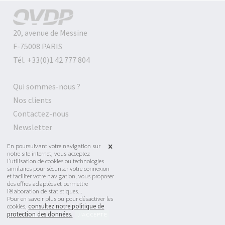
20, avenue de Messine
F-75008 PARIS
Tél. +33(0)1 42 777 804
Qui sommes-nous ?
Nos clients
Contactez-nous
Newsletter
En poursuivant votre navigation sur
Mentions légales
notre site internet, vous acceptez
l’utilisation de cookies ou technologies
Conditions générales de vente
similaires pour sécuriser votre connexion
et faciliter votre navigation, vous proposer
Liens
des offres adaptées et permettre
l’élaboration de statistiques...
Pour en savoir plus ou pour désactiver les
Webmaster
cookies,
consultez notre politique de
protection des données.
Site :
2exVia