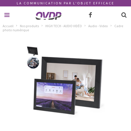
LA COMMUNICATION PAR L'OBJET EFFICACE
Accueil
Nos produits
HIGH TECH - AUDIO VIDÉO
Audio - Video
Cadre
photo numérique