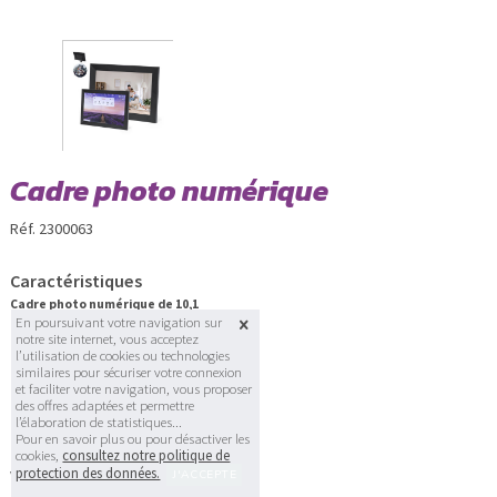
Cadre photo numérique
Réf. 2300063
Caractéristiques
Cadre photo numérique de 10,1
En poursuivant votre navigation sur
pouces. Avec un écran tactile IPS
notre site internet, vous acceptez
haute résolution de 1280x800 pixels,
l’utilisation de cookies ou technologies
une connectivité WiFi, et équipé de
similaires pour sécuriser votre connexion
fonctions intelligentes telles que
et faciliter votre navigation, vous proposer
l’affichage de l’heure, l’alarme et
des offres adaptées et permettre
l’horloge. Il intègre également un
l’élaboration de statistiques...
menu pour explorer un monde de
Pour en savoir plus ou pour désactiver les
cookies,
consultez notre politique de
possibilités lors de la visualisation de
protection des données.
vidéos, de photos et de l’écoute de la
musique, avec la possibilité de