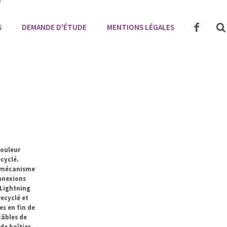
S
DEMANDE D'ÉTUDE
MENTIONS LÉGALES
couleur
ecyclé.
t mécanisme
onnexions
 Lightning
recyclé et
es en fin de
câbles de
de boîtier