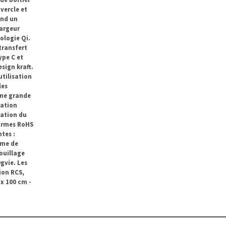
vercle et
end un
argeur
ologie Qi.
transfert
ype C et
sign kraft.
tilisation
les
une grande
ration
sation du
ormes RoHS
tes :
ème de
ouillage
0gvie. Les
ion RCS,
 x 100 cm -