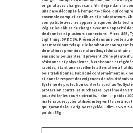
original avec chargeur sans fil intégré dans le cou
une base découpée à l’emporte-pièce, qui compr
ensemble complet de câbles et d’adaptateurs. Ch
compatible avec les appareils équipés de la techn
Réglez les câbles de charge avec une capacité de 
de données et plusieurs connexions : Micro USB, T
Lightning. 5V DC 3A. Présenté dans une boîte au de
Des matériaux tels que le bambou encouragent l’u
de matières premières naturelles, réduisant ainsi 
émissions polluantes. Il provient d’une plante d’
résistance et polyvalence, à croissance et régéné
rapides, étant une excellente alternative à l’utili
bois traditionnel. Fabriqué conformément aux n
et dans le respect des exigences de sécurité suivan
Système de protection contre la surchauffe. Syst
protection contre les surcharges. Système de verr
pour éviter les courts-circuits. - dim. : - poids : 10
matériaux recyclés utilisés intègrent la certificat
qui garantit leur origine recyclée. - dim. : 5.5 x 2.4
poids : 55g