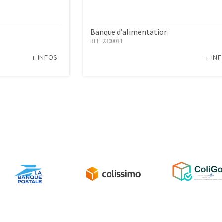
Banque d’alimentation
REF. 2300031
+ INFOS
+ IN