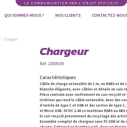
LA COMMUNICATION PAR L'OBJET EFFICACE
QUI SOMMES-NOUS ?
NOS CLIENTS
CONTACTEZ-NOU
Chargeur
Chargeur
Réf. 2300039
Caractéristiques
Câble de charge extensible de 1 m, en RABS et de 
blanche élégante, avec câbles et détails en cuir r
Pièce centrale avec revêtement en cuir recyclé e
intérieur qui rend le câble extensible. Avec des c
d’entrée de type C et USB et des sorties de type C,
et Micro USB. 5V DC 2.4A Le matériau RABS ou ABS 
le cuir recyclé proviennent du recyclage des articl
Ensemble complet de chargeur sans fil 15W et de 
charge. Fabriqué en bambou poli, dans un design 