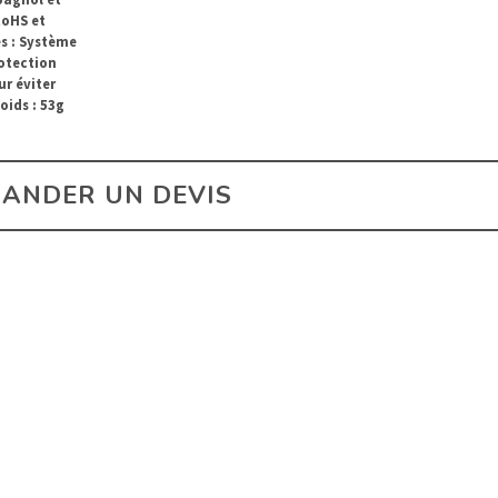
RoHS et
es : Système
rotection
ur éviter
poids : 53g
ANDER UN DEVIS