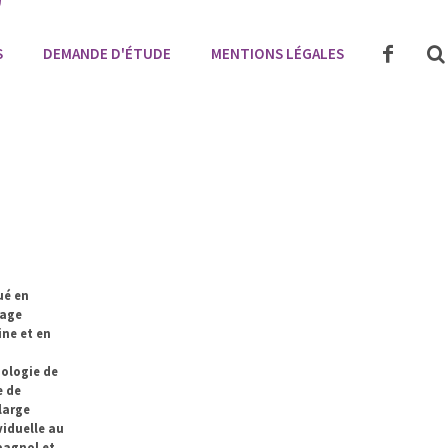
S
DEMANDE D'ÉTUDE
MENTIONS LÉGALES
ué en
lage
ine et en
nologie de
e de
large
iduelle au
pagnol et