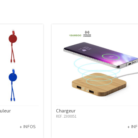
uleur
Chargeur
REF. 2300051
+ INFOS
+ IN