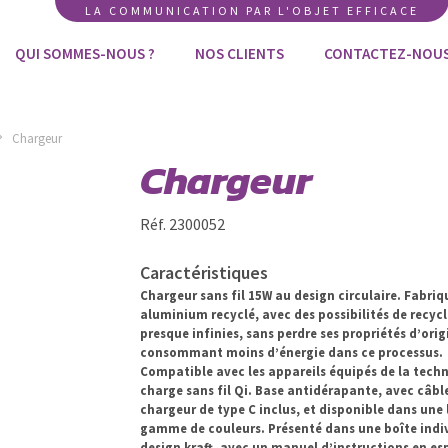
LA COMMUNICATION PAR L'OBJET EFFICACE
QUI SOMMES-NOUS ?
NOS CLIENTS
CONTACTEZ-NOU
Chargeur
Chargeur
Réf. 2300052
Caractéristiques
Chargeur sans fil 15W au design circulaire. Fabriq
aluminium recyclé, avec des possibilités de recyc
presque infinies, sans perdre ses propriétés d’orig
consommant moins d’énergie dans ce processus.
Compatible avec les appareils équipés de la tech
charge sans fil Qi. Base antidérapante, avec câbl
chargeur de type C inclus, et disponible dans une 
gamme de couleurs. Présenté dans une boîte indiv
design kraft, avec un manuel d’instructions en es