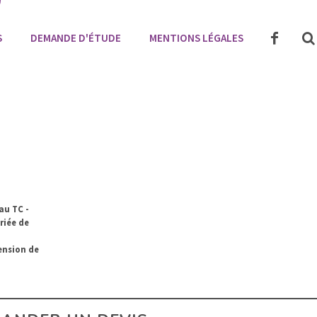
S
DEMANDE D'ÉTUDE
MENTIONS LÉGALES
au TC -
riée de
ension de