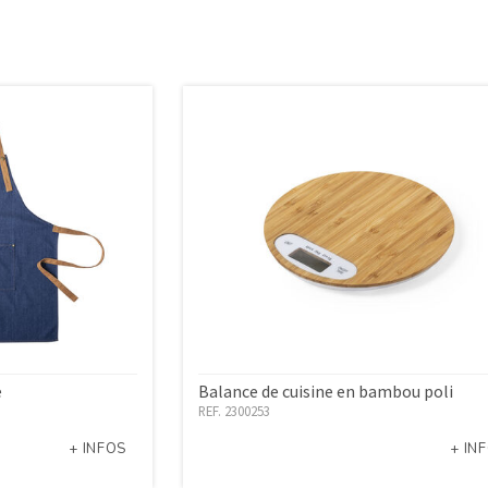
e
Balance de cuisine en bambou poli
REF. 2300253
+ INFOS
+ IN