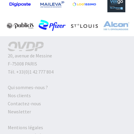
20, avenue de Messine
F-75008 PARIS
Tél. +33(0)1 42 777 804
Qui sommes-nous ?
Nos clients
Contactez-nous
Newsletter
Mentions légales