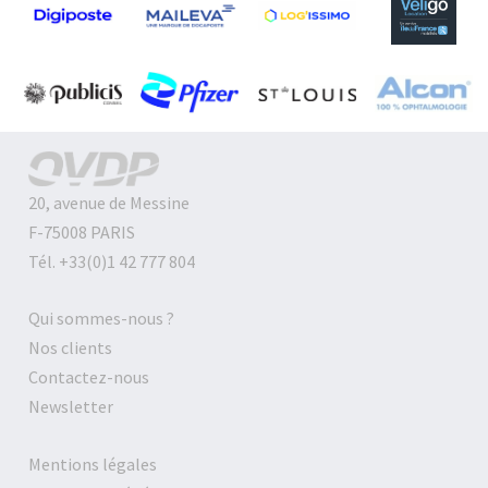
20, avenue de Messine
F-75008 PARIS
Tél. +33(0)1 42 777 804
Qui sommes-nous ?
Nos clients
Contactez-nous
Newsletter
Mentions légales