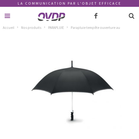
LA COMMUNICATION PAR L'OBJET EFFICACE
Accueil
Nos produits
PARAPLUIE
Parapluie tempête ouverture au