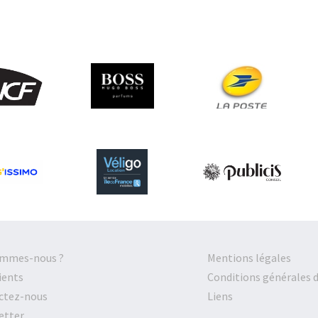
ommes-nous ?
Mentions légales
ients
Conditions générales 
ctez-nous
Liens
etter