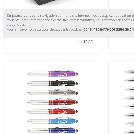
En poursuivant votre navigation sur notre site internet, vous acceptez l’utilisation d
pour sécuriser votre connexion et faciliter votre navigation, vous proposer des offres
statistiques...
Set stylo roller et stylo à bille CHESS
Set stylo 
Pour en savoir plus ou pour désactiver les cookies,
consultez notre politique de p
REF. 1700029
REF. 1700028
+ INFOS