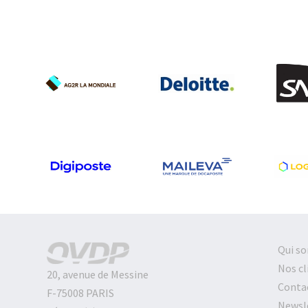
Qui s
Nos cl
20, avenue de Messine
Conta
F-75008 PARIS
Newsl