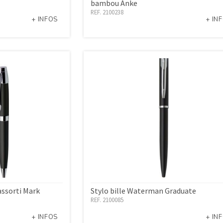
bambou Anke
REF. 2100238
+ INFOS
+ IN
assorti Mark
Stylo bille Waterman Graduate
REF. 2100085
+ INFOS
+ IN