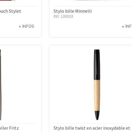
ouch Stylet
Stylo bille Minnelli
REF. 1200018
+ INFOS
+ IN
oller Fritz
Stylo bille twist en acier inoxydable et