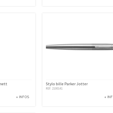
mett
Stylo bille Parker Jotter
REF. 2100141
+ INFOS
+ IN