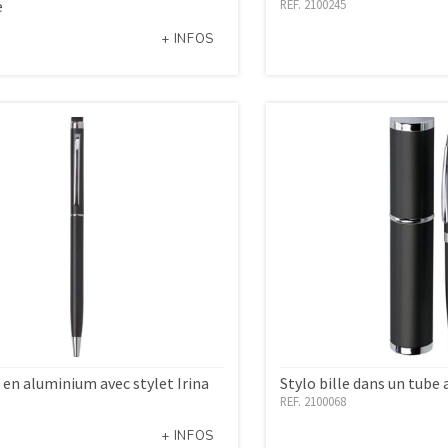
e
REF. 2100245
+ INFOS
e en aluminium avec stylet Irina
Stylo bille dans un tube 
REF. 2100068
+ INFOS