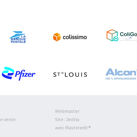
Webmaster
de vente
Site :
2exVia
avec
Masteredit
®