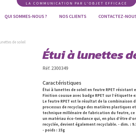
LA COMMUNICATION PAR L'OBJET EFFICACE
QUI SOMMES-NOUS ?
NOS CLIENTS
CONTACTEZ-NOU
lunettes de soleil
Étui à lunettes d
Réf. 2300349
Caractéristiques
Étui à lunettes de soleil en feutre RPET résistant 
Finition cousue avec badge RPET sur l’étiquette e
Le feutre RPET est le résultat de la combinaison 
processus de recyclage des matières plastiques et
technique millénaire de fabrication du feutre, ce
un matériau éco-tendance qui, en plus d’être d’or
recyclée, devient également recyclable. - dim. : 9.
- poids : 15g