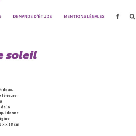
S
DEMANDE D'ÉTUDE
MENTIONS LÉGALES
e soleil
et doux.
xtérieure.
du
 de la
 qui donne
igine
5 x x 18 cm