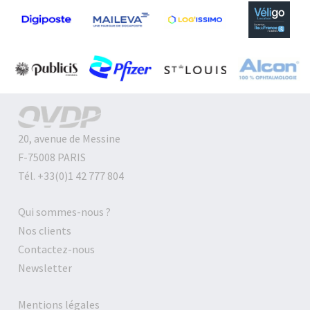
20, avenue de Messine
F-75008 PARIS
Tél. +33(0)1 42 777 804
Qui sommes-nous ?
Nos clients
Contactez-nous
Newsletter
Mentions légales