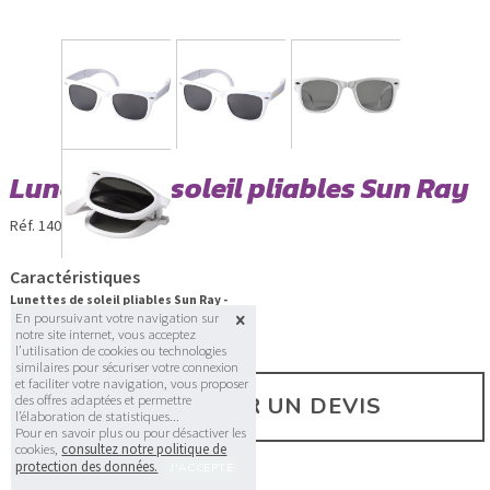
Lunettes de soleil pliables Sun Ray
Réf. 1400012
Caractéristiques
Lunettes de soleil pliables Sun Ray -
En poursuivant votre navigation sur
Dim. : 12,7 x 15 x 4,9 cm
notre site internet, vous acceptez
l’utilisation de cookies ou technologies
similaires pour sécuriser votre connexion
et faciliter votre navigation, vous proposer
des offres adaptées et permettre
DEMANDER UN DEVIS
l’élaboration de statistiques...
Pour en savoir plus ou pour désactiver les
cookies,
consultez notre politique de
protection des données.